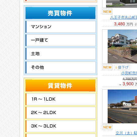
八王子市丸山町
3,480
万円
（
小宮町売
4,700万
3,900
→
立川（太）